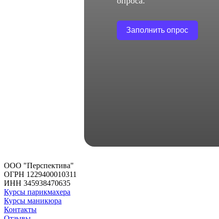
опроса.
Заполнить опрос
ООО "Перспектива"
ОГРН 1229400010311
ИНН 345938470635
Курсы парикмахера
Курсы маникюра
Контакты
Отзывы