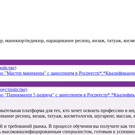
, маникюр/педикюр, наращивание ресниц, визаж, татуаж, космет
ройстве)
во "Мастер маникюра" с занесением в Росреестр*.*Квалификаци
устройстве)
во "Парикмахер 5 разряда" с занесением в Росреестр*.*Квалифи
вательная платформа для тех, кто хочет освоить профессию в и
вание ресниц, визаж, татуаж, косметология, шугаринг, массаж, 
и требований рынка. В процессе обучения вы получите как теор
ть высококвалифицированным специалистом, готовым к успешной