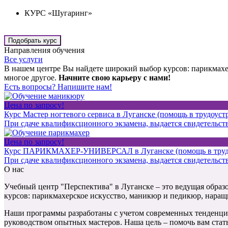
КУРС «Шугаринг»
Подобрать курс
Направления обучения
Все услуги
В нашем центре Вы найдете широкий выбор курсов: парикмахер
многое другое.
Начните свою карьеру с нами!
Есть вопросы? Напишите нам!
Цена по запросу
!
Курс Мастер ногтевого сервиса в Луганске (помощь в трудоуст
При сдаче квалификсционного экзамена, выдается свидетельст
Цена по запросу
!
Курс ПАРИКМАХЕР-УНИВЕРСАЛ в Луганске (помощь в трудо
При сдаче квалификсционного экзамена, выдается свидетельст
О нас
Учебный центр "Перспектива" в Луганске – это ведущая образо
курсов: парикмахерское искусство, маникюр и педикюр, наращи
Наши программы разработаны с учетом современных тенденций 
руководством опытных мастеров. Наша цель – помочь вам ста