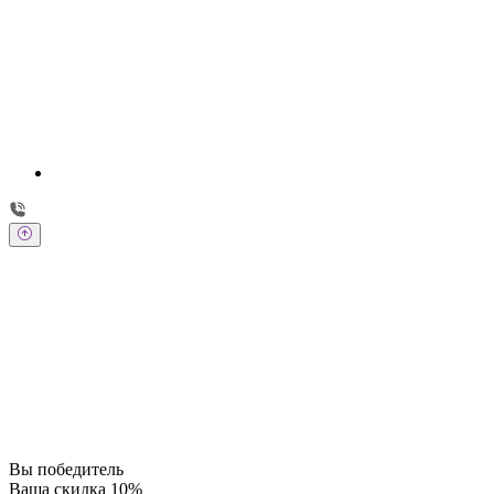
Заполните форму
Перезвоним в течении 20 минут
Имя
Телефон
Даю согласие на обработку персональных данных в соответствии с
политикой конфиденциальности
Отправить
Вы победитель
Ваша скидка 10%