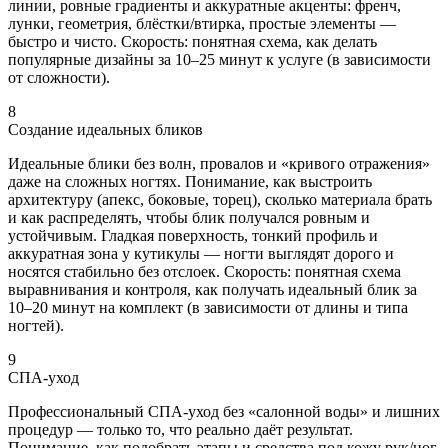
линии, ровные градиенты и аккуратные акценты: френч,
лунки, геометрия, блёстки/втирка, простые элементы —
быстро и чисто. Скорость: понятная схема, как делать
популярные дизайны за 10–25 минут к услуге (в зависимости
от сложности).
8
Создание идеальных бликов
Идеальные блики без волн, провалов и «кривого отражения»
даже на сложных ногтях. Понимание, как выстроить
архитектуру (апекс, боковые, торец), сколько материала брать
и как распределять, чтобы блик получался ровным и
устойчивым. Гладкая поверхность, тонкий профиль и
аккуратная зона у кутикулы — ногти выглядят дорого и
носятся стабильно без отслоек. Скорость: понятная схема
выравнивания и контроля, как получать идеальный блик за
10–20 минут на комплект (в зависимости от длины и типа
ногтей).
9
СПА-уход
Профессиональный СПА-уход без «салонной воды» и лишних
процедур — только то, что реально даёт результат.
Понимание, как подобрать этапы и средства под кожу рук/ног