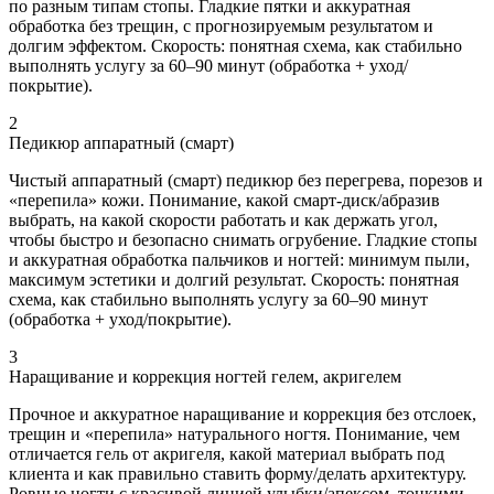
по разным типам стопы. Гладкие пятки и аккуратная
обработка без трещин, с прогнозируемым результатом и
долгим эффектом. Скорость: понятная схема, как стабильно
выполнять услугу за 60–90 минут (обработка + уход/
покрытие).
2
Педикюр аппаратный (смарт)
Чистый аппаратный (смарт) педикюр без перегрева, порезов и
«перепила» кожи. Понимание, какой смарт-диск/абразив
выбрать, на какой скорости работать и как держать угол,
чтобы быстро и безопасно снимать огрубение. Гладкие стопы
и аккуратная обработка пальчиков и ногтей: минимум пыли,
максимум эстетики и долгий результат. Скорость: понятная
схема, как стабильно выполнять услугу за 60–90 минут
(обработка + уход/покрытие).
3
Наращивание и коррекция ногтей гелем, акригелем
Прочное и аккуратное наращивание и коррекция без отслоек,
трещин и «перепила» натурального ногтя. Понимание, чем
отличается гель от акригеля, какой материал выбрать под
клиента и как правильно ставить форму/делать архитектуру.
Ровные ногти с красивой линией улыбки/апексом, тонкими